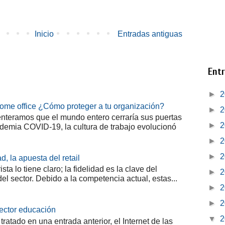
Inicio
Entradas antiguas
Entr
►
2
home office ¿Cómo proteger a tu organización?
►
2
teramos que el mundo entero cerraría sus puertas
►
2
demia COVID-19, la cultura de trabajo evolucionó
►
2
►
2
d, la apuesta del retail
sta lo tiene claro; la fidelidad es la clave del
►
2
del sector. Debido a la competencia actual, estas...
►
2
►
2
sector educación
▼
2
tado en una entrada anterior, el Internet de las