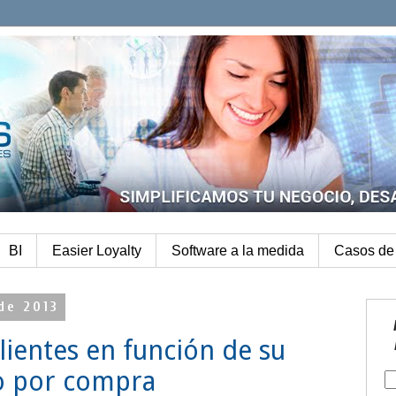
BI
Easier Loyalty
Software a la medida
Casos de 
de 2013
lientes en función de su
 por compra