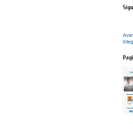
Sígu
Avan
Inte
Pagi