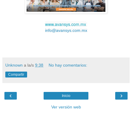
www.avansys.com.mx
info@avansys.com.mx
Unknown
a la/s
9:38
No hay comentarios:
Compartir
‹
›
Inicio
Ver versión web