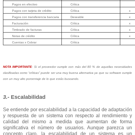
Pagos en efectivo
Crítica
Pagos con tarjeta de crédito
Crítica
x
Pagos con transferencia bancaria
Deseable
x
Facturación
Crítica
x
Timbrado de facturas
Crítica
x
Notas de crédito
Crítica
x
Cuentas x Cobrar
Crítica
NOTA IMPORTANTE
: Si el proveedor cumple con más del 80 % de aquellas necesidades
clasificadas como “críticas” puede ser una muy buena alternativa ya que su software
cumple
con un muy alto porcentaje de lo que estás buscando.
3.-
Escalabilidad
Se entiende por escalabilidad a la capacidad de adaptación
y respuesta de un sistema con respecto al rendimiento y
calidad del mismo a medida que aumentan de forma
significativa el número de usuarios. Aunque parezca un
concepto claro, la escalabilidad de un sistema es un