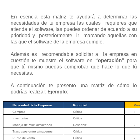
En esencia esta matriz te ayudará a determinar las
necesidades de tu empresa las cuales requieres que
atienda el software, las puedes ordenar de acuerdo a su
prioridad y posteriormente ir marcando aquellas con
las que el software de la empresa cumple.
Además es recomendable solicitar a la empresa en
cuestión te muestre el software en
“operación”
para
que tú mismo puedas comprobar que hace lo que tú
necesitas.
A continuación te presento una matriz de cómo lo
podrías realizar:
Ejemplo
:
Necesidad de la Empresa
Prioridad
Pro
Compras
Crítica
x
Inventarios
Crítica
Manejo de Multi almacenes
Deseable
x
Traspasos entre almacenes
Crítica
Punto de venta
Crítica
x